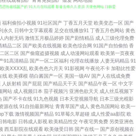
品在线观看|国厂青青免费|国厂做爱
网站地图
音 色思思热在线国产的 91大片在线观看 影音先锋久久资源 天堂色网站 日韩爱
洲欧洲成人综合 少妇做爱 乱子伦国产精品2 国产精品一区一区 不卡三区 91
频
福利偷拍小视频
91社区国产
丁香五月天堂
欧美变态一区
国产
利永久
日韩中文字幕观看
足交在线播放91
丁香五月色网站
黄色
色综合大香蕉伊人天堂 欧美视频1区2区 海角免费tv 岛国福利社 AV鲁鲁亚洲
人内射无码
激情五月极品婷婷
国产剧情精品
成人三级伦理免费
清精品二区
国产欧美在线视频
欧美色综合网
91国产自拍偷拍
香
 成人自卫 97人妻资源总站超碰 91免费网站a视频 91豆花制片厂 性交欧
二区二区
国产偷窥盗摄视频
成人动漫网站观看
欧美第一页夜夜
产91高清精品
国产一区二区福利
伦理在线播放
人妻无码精品
91
利国产av 95Av福利在线播放 91迷奸精品 91N视频乱吗免费 亚洲日韩
欧美ⅩⅩⅩⅩ乱
欧美色色六月天
91影视网
午夜伦不卡
加勒比性爱
在线
欧美裸模
萌白酱国产一区
美国一级AV
国产人在线成免费
久久日 久草福利资源网 国产福利喷水视频91 大香蕉精品伊人 成人青草免
频
人妖射精
国产屁屁
国产精品天干天
国产精品午夜一区
中文字
频网站
成人视频日本
茄子视频污
亚洲色欲天天
成人丝瓜视频下
院热 97在线香蕉 91美剧高颜值学生妹 91n中文字幕 五月开心激情久久
热
国产不卡在线
91九色视频
日本天堂视频导航
日本三级光棍影
资源在线
91自拍最新网址
青青草国产成人
黄色岛国网站
欧美一
男女做事网站 韩国成人AV三级片 豆花成人在线 成人在线免费观看视频 97骚
pp下载
激情视频国产精品
91草莓久草超碰
成人性爱aa影院
欧
日韩电影
日韩成人影视
欧美精品性交
午夜宅男免费
另类亚洲色
1吃瓜福利 在线看片网站 五月开心激情久久伊人 人人超碰91 玖玖热99 国
频
西瓜影院在线观看
欧美做受日韩
国产在线一
国产原创视频在