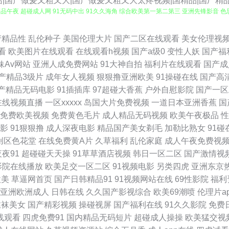
站|国产做爰又粗又大|国产做爰又粗又大太疼视频|国精品|国厂精
中出 精品午夜 超碰成人网 91无码中出 91久久海角 综合欧美第一第二第三 亚洲先锋影
6页 99久久精品网 91熊貓 91国内免费 91次元免费观看 伊人久久AV诱惑悠悠 亚
产精品性
乱伦种子
美国伦理大片
国产二区在线观看
美女伦理视
看
欧美图片在线观看
在线观看h视频
国产a级0
变性人妖
国产福
只精品在线 黑人人妖自慰 爱福利导航 91网站PH 91绯色视频系列 69国产精品久久 
妹Av网站
亚洲人成免费网站
91大神自拍
福利片在线观看
国产成
产精品3级片
成年女人视频
狠狠撸亚洲欧美
91操碰在线
国产高
黑丝女神 91豆花姐姐网站 伊人9在线 色片王C0M 久热超碰在线 国产ts自拍在线观看
产精品无码电影
91插插库
97超碰大香蕉
户外自慰影院
国产一区
在线视频直播
一区xxxxx
岛国大片免费视频
一道日本亚洲香蕉
国
1黄页视频 91TS伪娘在线观看 午夜精品久久麻豆 色色六月天 女忧在线观看 久合色网 福
免费欧美视频
免费黄色毛片
成人精品无码视频
欧美午夜极品
性
影
91狠狠撸
成人深夜电影
精品国产美女剃毛
加勒比熟女
91碰
AV大香蕉伊人 91啪啪啪免费网址 日韩福利网 天天综合视频在线 日美女bb 欧美日韩
创区色花堂
在线免费黄A片
久草福利
乱伦家庭
成人午夜免费视
夜夜91
超碰碰天天操
91草草酒店视频
韩日一区二区
国产激情视
图欧美色图天美 熟女撸撸黑人 日本二三二区精品专区 毛片水多多 韩国色片妈妈12 东京影
影院在线播放
欧美足交一区二区
91视频电影
另类四虎
亚洲东京
欧美
草逼网首页
国产日韩精品91
91视频网站在线
69性影院
福利
wsaocom 91试看小视频网站 91次元91 亚欧色图有码 色五月丁香麻豆 内射91 
亚洲欧洲成人
日韩在线
久久国产影视综合
欧美69潮喷
伦理片a
丝袜美女
国产精彩视频
操碰视屏
国产福利在线
91久久影院
免费
视频 手机av福利 国产精品久久亚 东京热AV在线 95资源超碰 91快播视频在线观看 9
线观看
四虎免费91
国内精品无码短片
超碰成人操操
欧美猛交视