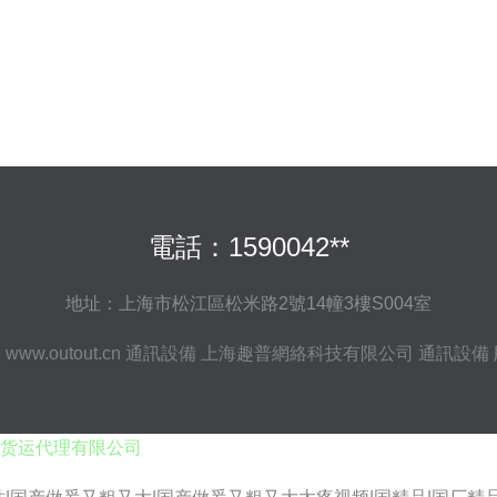
電話：1590042**
地址：上海市松江區松米路2號14幢3樓S004室
6
www.outout.cn
通訊設備
上海趣普網絡科技有限公司
通訊設備
货运代理有限公司