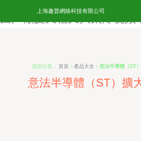
国产做a爱一级直播入口-国
上海趣普網絡科技有限公司
国产做爰又粗又大太疼视频-
當前位置：
首頁
>
產品大全
>
意法半導體（ST
意法半導體（ST）擴