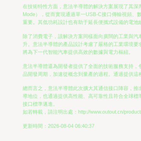
在技術特性方面，意法半導體的解決方案展現了其深厚的
Mode），從而實現通過單一USB-C接口傳輸視
重要。其低功耗設計也有助于延長便攜式設備的電池
除了消費電子，該解決方案同樣面向廣闊的工業與汽車
升。意法半導體的產品設計考慮了嚴格的工業環境要求
將為下一代智能汽車提供高效的數據與電力樞紐。
意法半導體還為開發者提供了全面的技術服務支持，
品開發周期，加速從概念到量產的過程。通過提供這種
總而言之，意法半導體此次擴大其通信接口陣容，推出
導地位，也通過提供高性能、高可靠性且符合全球標
接口標準邁進。
如若轉載，請注明出處：http://www.outout.cn/product/7
更新時間：2026-08-04 06:40:37