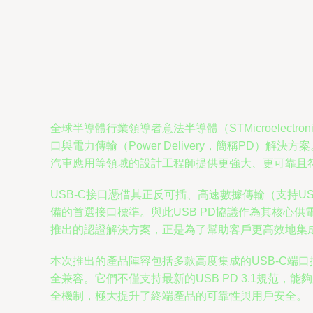
全球半導體行業領導者意法半導體（STMicroelect
口與電力傳輸（Power Delivery，簡稱P
汽車應用等領域的設計工程師提供更強大、更可靠且
USB-C接口憑借其正反可插、高速數據傳輸（支持USB 3
備的首選接口標準。與此USB PD協議作為其核心
推出的認證解決方案，正是為了幫助客戶更高效地集
本次推出的產品陣容包括多款高度集成的USB-C端口
全兼容。它們不僅支持最新的USB PD 3.1規范，
全機制，極大提升了終端產品的可靠性與用戶安全。