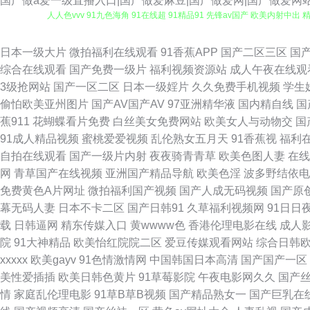
国产做a爱一级直播入口|国产做爱麻豆|国产做爱网|国产做爱网
人人色vvv 91九色海角 91在线超 91精品91 先锋av国产 欧美内射
爱二区 日本爱爱影院 欧美日韩精品综合网 男人天堂色99 国产自专区 国产
日本一级大片
微拍福利在线观看
91香蕉APP
国产二区三区
国
综合在线观看
国产免费一级片
福利视频资源站
成人午夜在线观
深喉视频 91传媒免费看 91国产尤物 激情性爱100P 青草社区久久 久热
3级抢网站
国产一区二区
日本一级婬片
久久免费手机视频
学生
偷怕欧美亚州图片
国产AV国产AV
97亚洲精华液
国内精自线
国
91熟女熟妇视频网站 91福利综合 影音先锋国产AV 深爱激情网婷婷 内射
蕉911
花蝴蝶看片免费
白丝美女免费网站
欧美女人与动物交
国
91成人精品视频
蜜桃爱爱视频
乱伦熟女五月天
91香蕉视
福利
美 青草娱乐网 美女影院 国产乱一区 肏屄视频在线观看 91在线视频青 9
自拍在线观看
国产一级片内射
夜夜骑青青草
欧美色图人妻
在线
网
青草国产在线视频
亚洲国产精品导航
欧美色淫
波多野结依电
伦理 日韩欧美中文字 乱子伦国产精品2 国产精品久婷 岛国下线第一页 
免费黄色A片网址
微拍福利国产视频
国产人成无码视频
国产原
幕无码人妻
日本不卡二区
国产日韩91
久草福利视频网
91日日
费视频 91性爱A片 91免费网站在线观看大全 91黑丝美女艹逼 亚洲色
载
日韩逼网
精东传媒入口
黄wwww色
香港伦理电影在线
成人
院
91大神精品
欧美怡红院院二区
爱豆传媒观看网站
综合日韩
伊人 日日撸夜夜操天天摸 欧美在线成人网 久槽影院 豆花视频另类视频 ww
xxxxx
欧美gayv
91色情激情网
中国韩国日本高清
国产国产一区
美性爱插插
欧美日韩色黄片
91草莓影院
午夜电影网久久
国产
资源总站 91免费网观看 91传媒电影院 在线免费小视频 亚洲阿v免费在线
情
家庭乱伦理电影
91草B草B视频
国产精品熟女一
国产巨乳在