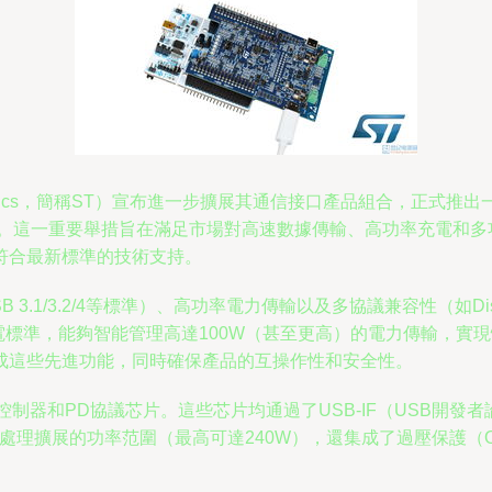
ronics，簡稱ST）宣布進一步擴展其通信接口產品組合，正式推出一
D）解決方案。這一重要舉措旨在滿足市場對高速數據傳輸、高功率充
符合最新標準的技術支持。
.1/3.2/4等標準）、高功率電力傳輸以及多協議兼容性（如Displa
供電標準，能夠智能管理高達100W（甚至更高）的電力傳輸，
成這些先進功能，同時確保產品的互操作性和安全性。
控制器和PD協議芯片。這些芯片均通過了USB-IF（USB開發
能夠處理擴展的功率范圍（最高可達240W），還集成了過壓保護（