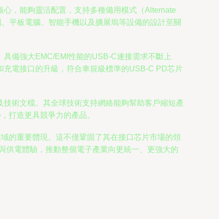
能夠靈活配置，支持多種備用模式（Alternate
電腦、平板電腦、智能手機以及擴展塢等設備的設計至關
強大EMC/EMI性能的USB-C連接需求不斷上
電接口的升級，符合車規級標準的USB-C PD芯片
及技術文檔。其全球技術支持網絡能夠幫助客戶縮短產
勢，打造更具競爭力的產品。
領域的重要體現。這不僅鞏固了其在接口芯片市場的領
接與供電體驗，推動整個電子產業向更統一、更強大的