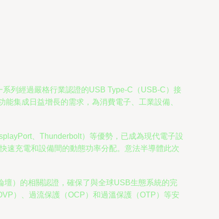
系列經過嚴格行業認證的USB Type-C（USB-C）接
電和多功能集成日益增長的需求，為消費電子、工業設備、
yPort、Thunderbolt）等優勢，已成為現代電子設
實現快速充電和設備間的動態功率分配。意法半導體此次
者論壇）的相關認證，確保了與全球USB生態系統的完
OVP）、過流保護（OCP）和過溫保護（OTP）等安