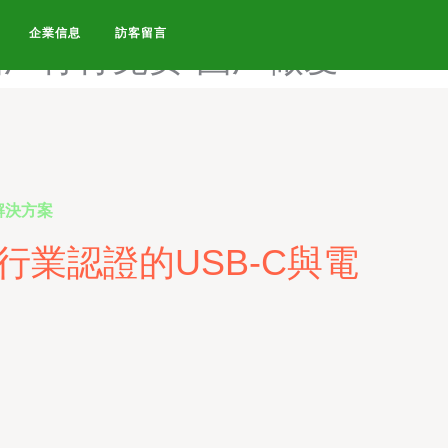
做爱网站-国产做爰又粗又大-
企業信息
訪客留言
国厂青青免费-国厂做爱
解決方案
業認證的USB-C與電