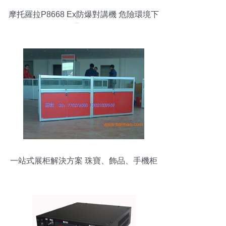
摩托羅拉P8668 Ex防爆對講機 危險環境下
的通信利器
一站式展柜解決方案 珠寶、飾品、手機柜
臺批發與技術服務全解析