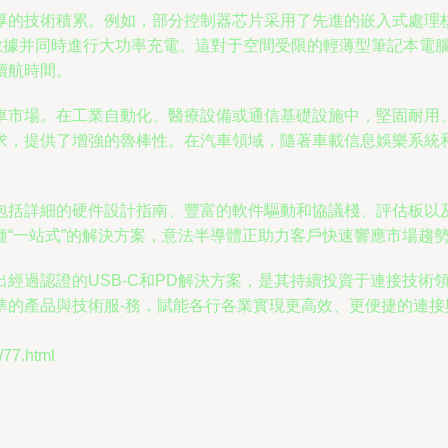
技術積累。例如，部分控制器芯片采用了先進的嵌入式處理核心，
頻、數據并同時進行大功率充電。這對于空間受限的輕薄型筆記本
續航時間。
市場。在工業自動化、醫療設備或通信基礎設施中，堅固耐用、具備
，提供了增強的魯棒性。在汽車領域，隨著車載信息娛樂系統和充
包括詳細的硬件設計指南、豐富的軟件驅動和協議棧、評估板以
“一站式”的解決方案，意法半導體正助力客戶快速響應市場趨
經過認證的USB-C和PD解決方案，是其持續投資于連接技術
準的產品與技術服-務，賦能各行各業實現更高效、更便捷的連
7.html